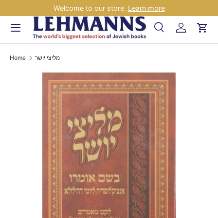
Welcome to our store.
Learn more
Skip to content
Menu
Search
Log in
Car
Search
Search
Home
מליצי יושר