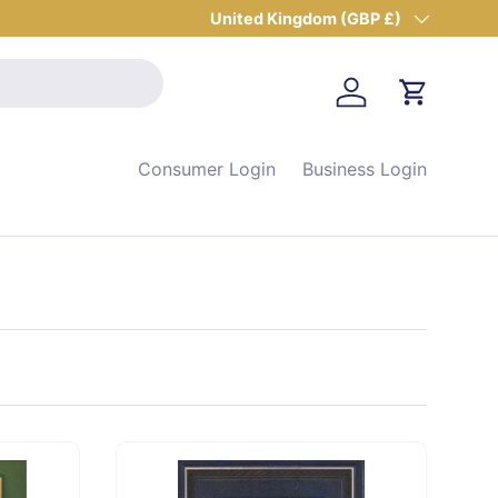
Country/Region
United Kingdom (GBP £)
Log in
Cart
Consumer Login
Business Login