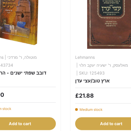
ns
| מוטולה, ר' מרדכי
Lehmanns
143734
| מאלעסק, ר' ישעיה יעקב הלוי
דובב שפתי ישנים - הר 
| SKU: 125493
ארץ טוב/עצי עדן
00
£21.88
 stock
Medium stock
Add to cart
Add to cart