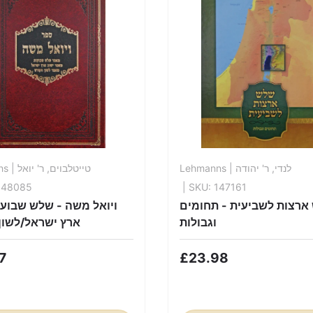
ns
| טייטלבוים, ר' יואל
Lehmanns
| לנדי, ר' יהודה
148085
| SKU: 147161
ארצות לשביעית - תחומים
ויואל משה - שלש שבועו
וגבולות
ארץ ישראל/לשון
7
£23.98