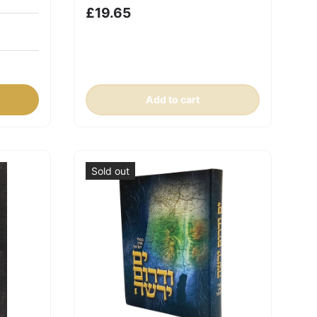
£19.65
Add to cart
Sold out