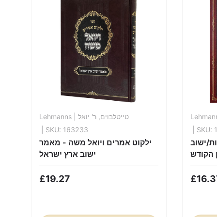
Lehmanns
| טייטלבוים, ר' יואל
Lehman
| SKU: 163233
| SKU: 
ת/ישוב
ילקוט אמרים ויואל משה - מאמר
 הקודש
ישוב ארץ ישראל
£19.27
£16.3