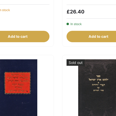
 stock
£26.40
In stock
Add to cart
Add to cart
Sold out