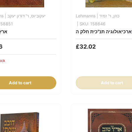
ns
| יעקוביוס, ר' דורון יעקב
Lehmanns
| כהן, ר' זמיר
158851
| SKU: 158646
ארכיאולוגיה תנ"כית חלק ה
ארץ
6
£32.02
ock
Add to cart
Add to cart