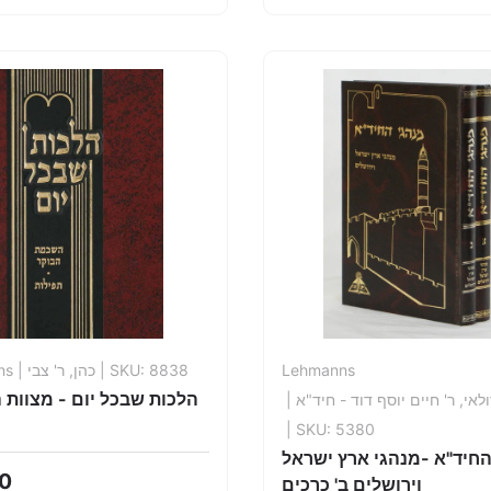
ns
| כהן, ר' צבי
| SKU: 8838
Lehmanns
הלכות שבכל יום - מצוות ה
| לאי, ר' חיים יוסף דוד - חיד"א
| SKU: 5380
החיד"א -מנהגי ארץ ישראל
0
וירושלים ב' כרכים