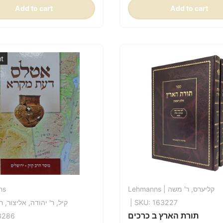
Add to cart
Add to cart
ut
ns
Lehmanns
| קליערס, ר' משה
קיל, ר' יהודה, אליצור, ר' 
| SKU: 163227
תורת הארץ ב כרכים
3286