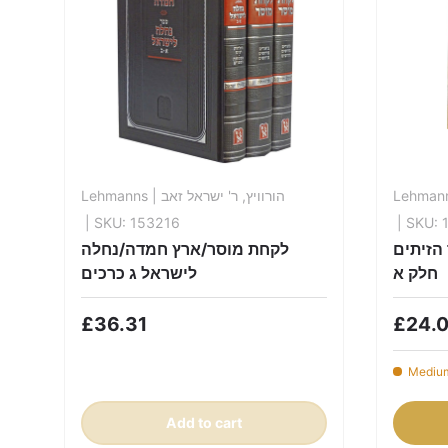
Lehmanns
| הורוויץ, ר' ישראל זאב
Lehman
| SKU: 153216
| SKU: 
הזיתים
לקחת מוסר/ארץ חמדה/נחלה
חלק א
לישראל ג כרכים
£36.31
£24.
Medium
Add to cart