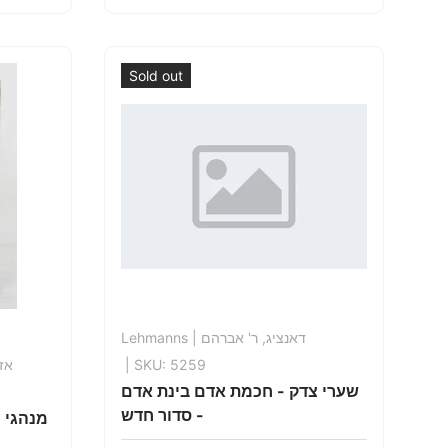
Sold out
Lehmanns
| דאנציג, ר' אברהם
אזו
| SKU: 5259
שערי צדק - חכמת אדם בינת אדם
- סדור חדש
מנהגי 