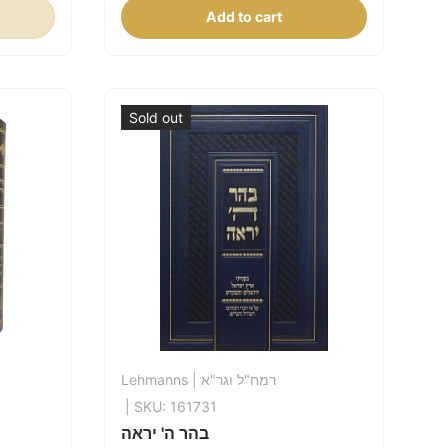
Add to cart
Sold out
Lehmanns
| רמח"ל וגר"א
| SKU: 161731
בהר ה' יראה