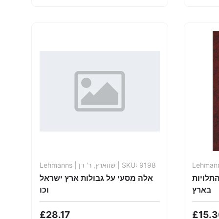
Lehmanns
| שווארץ, ר' דן
| SKU: 9198
Lehman
תלויות
אלה מסעי על גבולות ארץ ישראל
בארץ
וכו
£28.17
£15.3