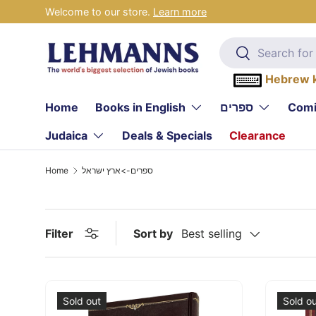
Welcome to our store.
Learn more
Skip to content
Search
Search
Hebrew 
Home
Books in English
ספרים
Comi
Judaica
Deals & Specials
Clearance
Home
ספרים->ארץ ישראל
Filter
Sort by
Best selling
Sold out
Sold o