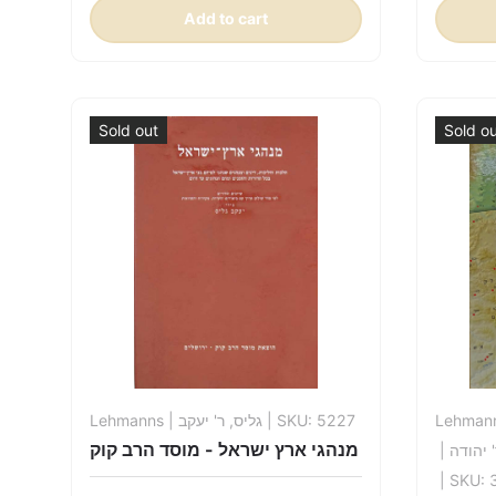
Add to cart
Sold out
Sold o
Lehmanns
| גליס, ר' יעקב
| SKU: 5227
Lehman
מנהגי ארץ ישראל - מוסד הרב קוק
| יהודה
| SKU: 