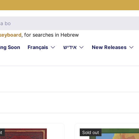
keyboard
, for searches in Hebrew
ng Soon
Français
אידיש
New Releases
ut
Sold out